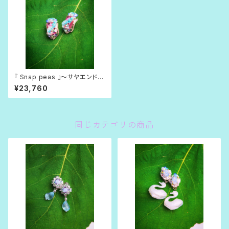
『 Snap peas 』〜サヤエンド
ウ〜
¥23,760
同じカテゴリの商品