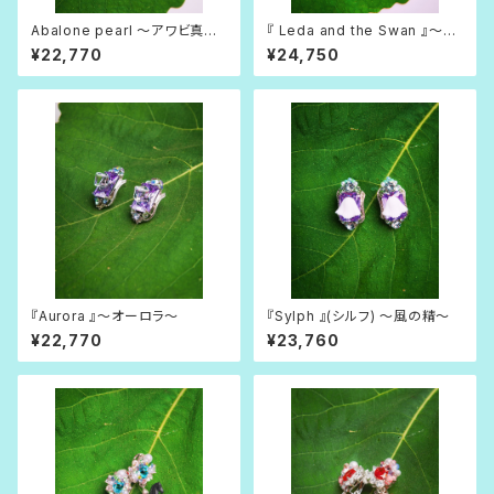
Abalone pearl 〜アワビ真
『 Leda and the Swan 』〜レ
珠〜
ダと白鳥〜
¥22,770
¥24,750
『Aurora 』〜オーロラ〜
『Sylph 』(シルフ) 〜風の精〜
¥22,770
¥23,760