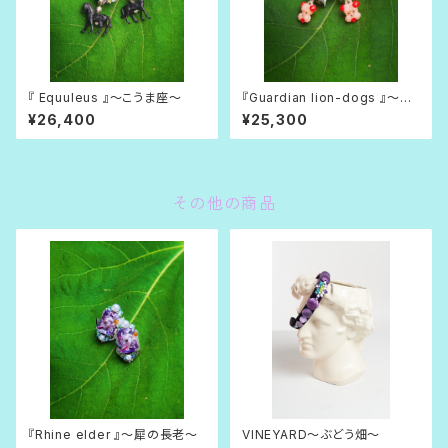
『 Equuleus 』〜こうま座〜
『Guardian lion-dogs 』〜狛
犬(こまいぬ)〜
¥26,400
¥25,300
その他の商品
『Rhine elder 』〜犀の長老〜
VINEYARD〜ぶどう畑〜