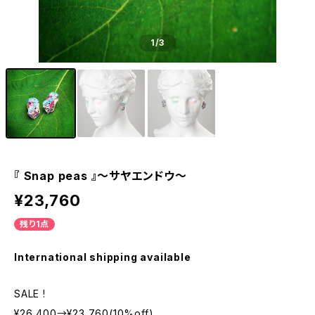
1
/3
『 Snap peas 』〜サヤエンドウ〜
¥23,760
残り1点
International shipping available
SALE !
¥26,400→¥23,760(10%off)