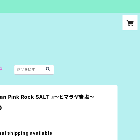
P
ayan Pink Rock SALT 』〜ヒマラヤ岩塩〜
0
nal shipping available