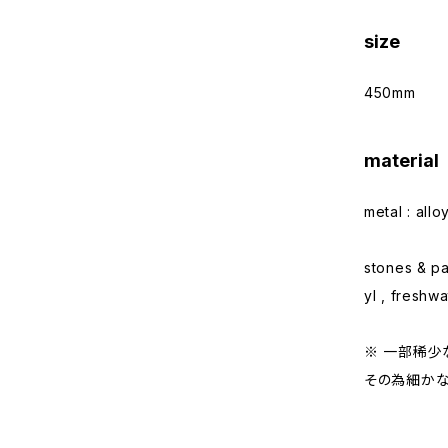
size
450mm
material
metal : allo
stones & par
yl , freshwa
※ 一部稀少
その為細かな