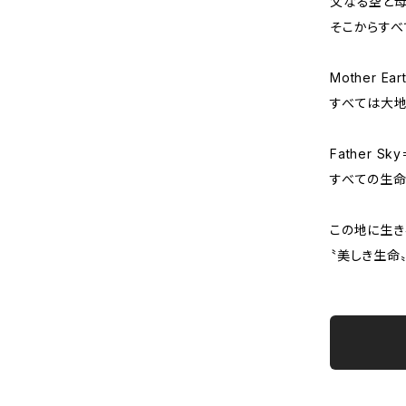
父なる空と
そこからすべ
Mother E
すべては大地
Father S
すべての生命
この地に生き
〝美しき生命〟