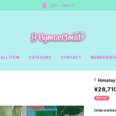
送料一律¥500
ALL ITEM
CATEGORY
CONTACT
MEMBERSHI
『 Himal
¥28,71
残り1点
Internatio