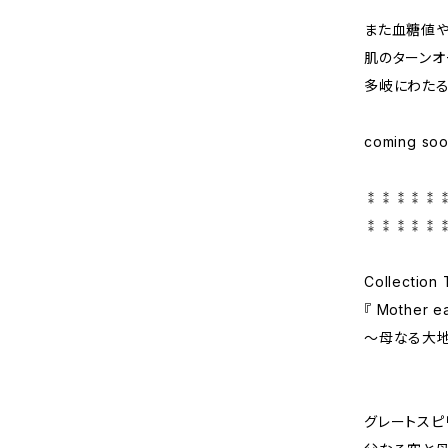
また血糖値や
肌のターンオ
多岐にわた
coming so
⁑⁑⁑⁑⁑
⁑⁑⁑⁑⁑
Collection
『 Mother ea
〜母なる大地
グレートスピ