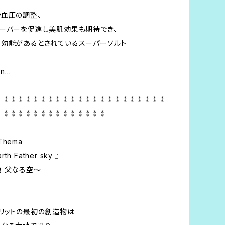
血圧の調整、
ーバーを促進し美肌効果も期待でき、
る効能があるとされているスーパーソルト
on…
⁑⁑⁑⁑⁑⁑⁑⁑⁑⁑⁑⁑⁑⁑⁑⁑⁑⁑⁑⁑⁑⁑⁑
⁑⁑⁑⁑⁑⁑⁑⁑⁑⁑⁑⁑⁑⁑⁑
 Thema
rth Father sky 』
 父なる空〜
リットの最初の創造物は