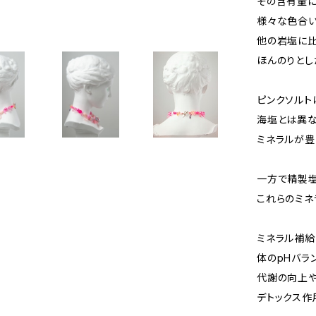
その含有量に
様々な色合
他の岩塩に比
ほんのりとし
ピンクソルト
海塩とは異な
ミネラルが
一方で精製
これらのミネ
ミネラル補給
体のpHバラ
代謝の向上
デトックス作