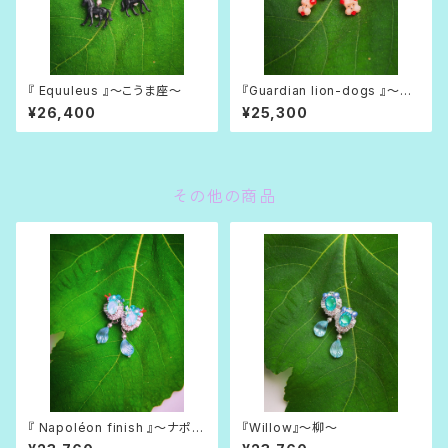
『 Equuleus 』〜こうま座〜
『Guardian lion-dogs 』〜狛
犬(こまいぬ)〜
¥26,400
¥25,300
その他の商品
『 Napoléon finish 』〜ナポレ
『Willow』〜柳〜
オンフィッシュ〜