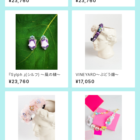
¥23,760
¥23,760
『Sylph 』(シルフ) 〜風の精〜
VINEYARD〜ぶどう畑〜
¥23,760
¥17,050