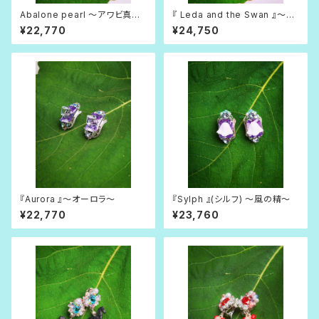
Abalone pearl 〜アワビ真
『 Leda and the Swan 』〜レ
珠〜
ダと白鳥〜
¥22,770
¥24,750
『Aurora 』〜オーロラ〜
『Sylph 』(シルフ) 〜風の精〜
¥22,770
¥23,760