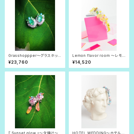
Grasshoppper〜グラスホッパ
Lemon flavor room 〜レモン
ー〜
フレーバー・ルーム〜
¥23,760
¥14,520
『 Sunset glow 』〜夕焼け〜
HOTEL WEDDING〜ホテルウ