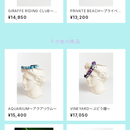
GIRAFFE RIDING CLUB〜乗
PRIVATE BEACH〜プライベー
麟クラブ〜
トビーチ〜
¥14,850
¥13,200
その他の商品
AQUARIUM〜アクアリウム〜
VINEYARD〜ぶどう畑〜
¥15,400
¥17,050