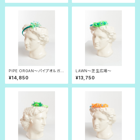
PIPE ORGAN〜パイプオルガ
LAWN〜芝生広場〜
ン〜
¥14,850
¥13,750