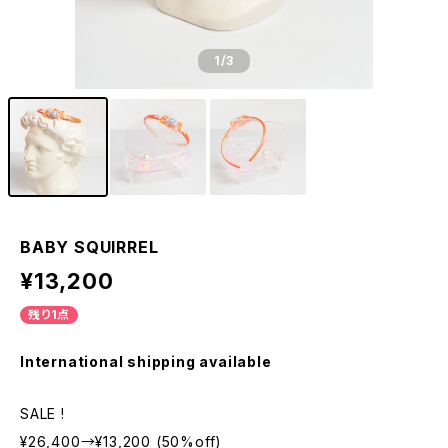
1
/3
BABY SQUIRREL
¥13,200
残り1点
International shipping available
SALE !
¥26,400→¥13,200 (50%off)