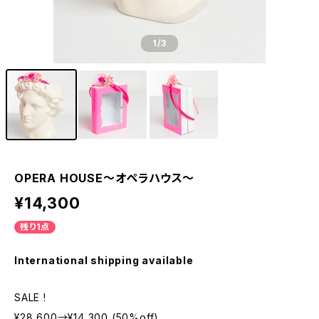
1
/3
OPERA HOUSE〜オペラハウス〜
¥14,300
残り1点
International shipping available
SALE !
¥28,600→¥14,300 (50%off)