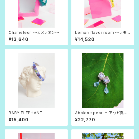
Chameleon 〜カメレオン〜
Lemon flavor room 〜レモン
フレーバー・ルーム〜
¥13,640
¥14,520
BABY ELEPHANT
Abalone pearl 〜アワビ真
珠〜
¥15,400
¥22,770