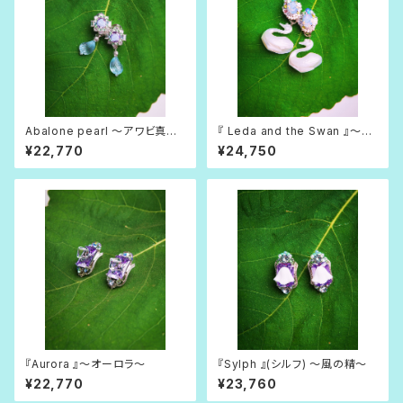
Abalone pearl 〜アワビ真
『 Leda and the Swan 』〜レ
珠〜
ダと白鳥〜
¥22,770
¥24,750
『Aurora 』〜オーロラ〜
『Sylph 』(シルフ) 〜風の精〜
¥22,770
¥23,760